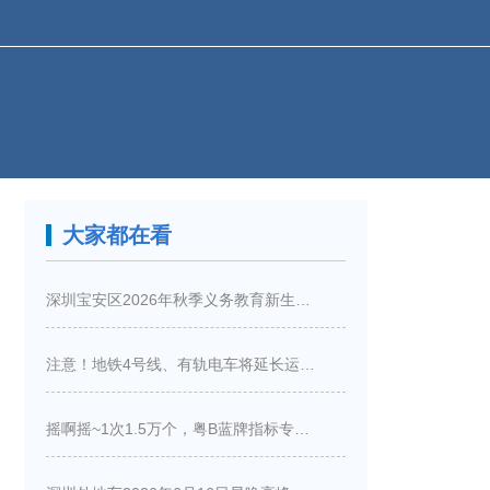
大家都在看
深圳宝安区2026年秋季义务教育新生入学指引
注意！地铁4号线、有轨电车将延长运营服务！
摇啊摇~1次1.5万个，粤B蓝牌指标专项摇号又来啦！