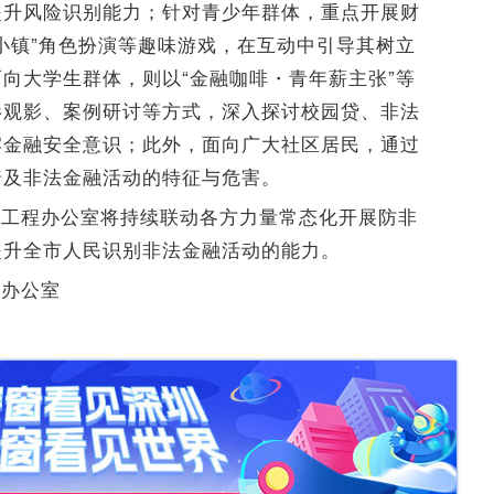
提升风险识别能力；针对青少年群体，重点开展财
小镇”角色扮演等趣味游戏，在互动中引导其树立
向大学生群体，则以“金融咖啡・青年薪主张”等
影观影、案例研讨等方式，深入探讨校园贷、非法
牢金融安全意识；此外，面向广大社区居民，通过
普及非法金融活动的特征与危害。
，工程办公室将持续联动各方力量常态化开展防非
提升全市人民识别非法金融活动的能力。
程办公室