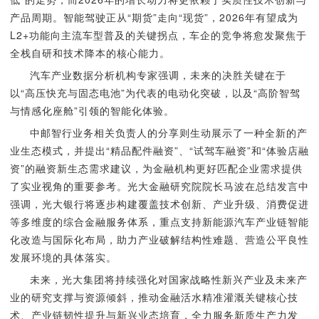
产品周期。智能驾驶正从“期货”走向“现货”，2026年有望成为
L2+功能向主流车型普及的关键拐点，车企的竞争将愈发聚焦于
全栈自研和技术降本的核心能力。
汽车产业数据分析机构专家强调，未来的决胜关键在于
以“高压快充与固态电池”为代表的电动化突破，以及“高阶智驾
与情感化座舱”引领的智能化体验。
中邮智行业务相关负责人的分享则生动展示了一种全新的产
业生态模式，并提出“精品配件融资”、“试驾车融资”和“体验店融
资”的融资新生态需求建议，为金融机构更好匹配企业需求提供
了实业视角的重要参考。光大金融研究院院长马波在总结发言中
强调，光大银行将逐步构建覆盖技术创新、产业升级、消费促进
等多维度的综合金融服务体系，重点支持新能源汽车产业链智能
化改造与国际化布局，助力产业破解结构性难题、营造公平良性
发展环境的具体落实。
未来，光大集团将持续强化对国家战略性新兴产业及未来产
业的研究支撑与资源倾斜，推动金融活水精准灌溉关键核心技
术、产业链韧性提升与新兴业态培育，全力服务新质生产力发