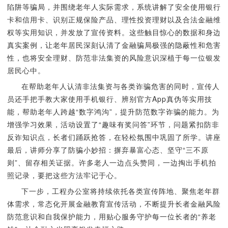
陷阱等骗局，并围绕老年人实际需求，系统讲解了安全使用银行
卡和信用卡、识别正规保险产品、理性投资理财以及合法金融维
权等实用知识，并发放了宣传资料。这些触目惊心的数据和身边
真实案例，让老年居民深刻认清了金融骗局极强的隐蔽性和危害
性，也将安全理财、防范非法集资的风险意识深植于每一位银发
居民心中。
在帮助老年人认清非法集资与各类诈骗危害的同时，宣传人
员还手把手教大家使用手机银行、辨别官方App真伪等实用技
能，帮助老年人跨越“数字鸿沟”，提升防范数字诈骗的能力。为
增强学习效果，活动设置了“趣味有奖问答”环节，问题紧扣防非
反诈知识点，长者们踊跃抢答，在轻松氛围中巩固了所学。讲座
最后，讲师分享了防骗小妙招：摒弃暴富心态、坚守“三不原
则”、留存相关证据。许多老人一边点头赞同，一边掏出手机拍
照记录，要把这些方法牢记于心。
下一步，工程办公室将持续依托各类宣传阵地、聚焦老年群
体需求，常态化开展金融教育宣传活动，不断提升长者金融风险
防范意识和自我保护能力，用贴心服务守护每一位长者的“养老