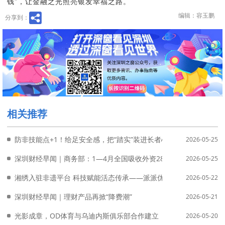
钱”，让金融之光照亮银发幸福之路。
编辑：容玉鹏
分享到：
相关推荐
防非技能点+1！给足安全感，把“踏实”装进长者心中
2026-05-25
深圳财经早闻｜商务部：1—4月全国吸收外资2876.9亿元人民币
2026-05-25
湘绣入驻非遗平台 科技赋能活态传承——派派优商城与湖南省湘绣
2026-05-22
深圳财经早闻｜理财产品再掀“降费潮”
2026-05-21
光影成章，OD体育与乌迪内斯俱乐部合作建立
2026-05-20