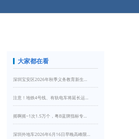
大家都在看
深圳宝安区2026年秋季义务教育新生入学指引
注意！地铁4号线、有轨电车将延长运营服务！
摇啊摇~1次1.5万个，粤B蓝牌指标专项摇号又来啦！
深圳外地车2026年6月16日早晚高峰限行详情