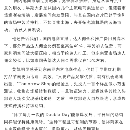
“国内电商市场过度饱和，竞争异常残酷。身边从事外贸生
意的朋友，早期大多是从国内几个主流电商渠道起步，但随着市
场逐渐被填满，发展空间愈发受限。与其在国内这片已趋于饱和
的市场中苦苦挣扎，不如直接出海，去开拓充满机遇的蓝海市
场。”合伙人黄凯说。
他还告诉我们，国内电商直播，达人佣金和推广费用居高不
下，部分产品达人佣金比例甚至高达40%，再另加坑位费，商
家利润空间被大幅压缩，相当于给达人打工。但东南亚市场达人
佣金较低，比如泰国头部达人佣金需求仅在15%左右。
黄凯明显感受到东南亚内容电商生态，仍处于早期红利期，
打品节奏更为迅速、高效。“只要产品足够优质，就有机会迅速
出圈。”Tomorrow Shop的经验是，先投入一百个样品做小范围
测试，收集市场反馈和数据，一旦验证潜力，就迅速将其推入头
部达人场次实现基础累销，之后，中腰部达人自然跟进，形成裂
变式传播和持续动销。
“除了每月一次的‘Double Day’能够爆发外，平日里的动销
同样能保持健康流转。”这种平稳且可预测的节奏，使得商家在
东南亚的经营成本更低、风险更小、试错周期更短。