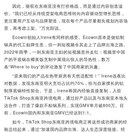
因此，骆驼在东南亚没有打价格战，而是通过内容创造溢
价。“我们已经从传统货架电商思维转向内容驱动型增长思维，
更注重用户互动与品牌塑造，现在每个产品尽量都先规划内容场
景，再考虑上架。”万光阳说。
Ecowin创始人Irene有同样的感受。Ecowin原本是做铝制
锅具的代工贴牌生意，但一则短视频令其走上了品牌出海之路。
2022年雨季，一则东南亚主妇的短视频意外走红：视频里中国
产的平底锅在椰浆饭烹制中展现出惊人的导热性，数万
条“Where to buy”的评论激发了中国商家的兴趣。
“原来我们的产品在热带厨房有天然适配性！” Irene连夜比
对数据，发现东南亚明火烹饪占比约70%，恰与自家擅长的铝
制厚底锅特性契合。于是，Irene将国内经验直接复制，入驻
TikTok Shop东南亚跨境电商，通过好产品以及与东南亚本地头
达合作，打造了爆款不粘锅系列，实现GMV单月破800万。目
前，Ecowin国内和东南亚GMV已经达到1:1。
如今，TikTok Shop东南亚跨境电商正将这些成功商家的经
验总结起来，通过“加速国内品牌出海、达人生态深度链接、经