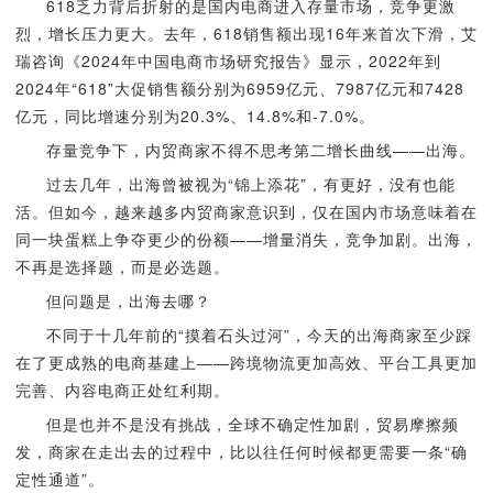
618乏力背后折射的是国内电商进入存量市场，竞争更激
烈，增长压力更大。去年，618销售额出现16年来首次下滑，艾
瑞咨询《2024年中国电商市场研究报告》显示，2022年到
2024年“618”大促销售额分别为6959亿元、7987亿元和7428
亿元，同比增速分别为20.3%、14.8%和-7.0%。
存量竞争下，内贸商家不得不思考第二增长曲线——出海。
过去几年，出海曾被视为“锦上添花”，有更好，没有也能
活。但如今，越来越多内贸商家意识到，仅在国内市场意味着在
同一块蛋糕上争夺更少的份额——增量消失，竞争加剧。出海，
不再是选择题，而是必选题。
但问题是，出海去哪？
不同于十几年前的“摸着石头过河”，今天的出海商家至少踩
在了更成熟的电商基建上——跨境物流更加高效、平台工具更加
完善、内容电商正处红利期。
但是也并不是没有挑战，全球不确定性加剧，贸易摩擦频
发，商家在走出去的过程中，比以往任何时候都更需要一条“确
定性通道”。