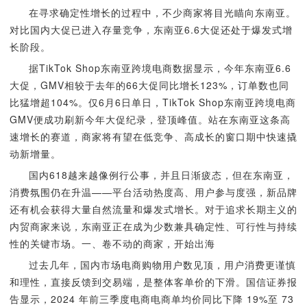
在寻求确定性增长的过程中，不少商家将目光瞄向东南亚。
对比国内大促已进入存量竞争，东南亚6.6大促还处于爆发式增
长阶段。
据TikTok Shop东南亚跨境电商数据显示，今年东南亚6.6
大促，GMV相较于去年的66大促同比增长123%，订单数也同
比猛增超104%。仅6月6日单日，TikTok Shop东南亚跨境电商
GMV便成功刷新今年大促纪录，登顶峰值。站在东南亚这条高
速增长的赛道，商家将有望在低竞争、高成长的窗口期中快速撬
动新增量。
国内618越来越像例行公事，并且日渐疲态，但在东南亚，
消费氛围仍在升温——平台活动热度高、用户参与度强，新品牌
还有机会获得大量自然流量和爆发式增长。对于追求长期主义的
内贸商家来说，东南亚正在成为少数兼具确定性、可行性与持续
性的关键市场。一、卷不动的商家，开始出海
过去几年，国内市场电商购物用户数见顶，用户消费更谨慎
和理性，直接反馈到交易端，是整体客单价的下滑。国信证券报
告显示，2024 年前三季度电商电商单均价同比下降 19%至 73