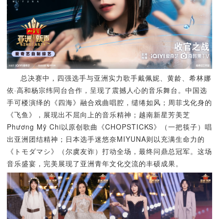
总决赛中，四强选手与亚洲实力歌手戴佩妮、黄龄、希林娜
依·高和杨宗纬同台合作，呈现了震撼人心的音乐舞台。中国选
手可楼演绎的《四海》融合戏曲唱腔，缱绻如风；周菲戈化身的
《飞鱼》，展现出不屈向上的音乐精神；越南新星芳美芝
Phương Mỹ Chi以原创歌曲《CHOPSTICKS》（一把筷子）唱
出亚洲团结精神；日本选手迷悠奈MIYUNA则以充满生命力的
《トモダマシ》（尔虞友诈）打动全场，最终问鼎总冠军。这场
音乐盛宴，完美展现了亚洲青年文化交流的丰硕成果。