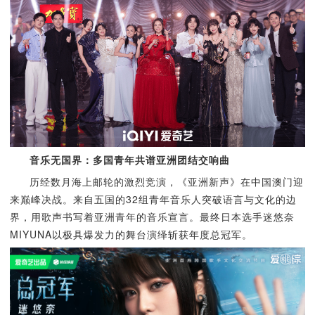
音乐无国界：多国青年共谱亚洲团结交响曲
历经数月海上邮轮的激烈竞演，《亚洲新声》在中国澳门迎
来巅峰决战。来自五国的32组青年音乐人突破语言与文化的边
界，用歌声书写着亚洲青年的音乐宣言。最终日本选手迷悠奈
MIYUNA以极具爆发力的舞台演绎斩获年度总冠军。