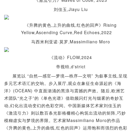
刘佳玉,Jiayu Liu
《升腾的黄色,上升的曲线,红色的回声》Rising
Yellow,Ascending Curve,Red Echoes,2022
马西米利亚诺·莫罗,Massimiliano Moro
《流动》FLOW,2024
帝视特,d'strict
展览以 “自然—感官—梦境—秩序—文明” 为叙事主线,呈现
多元艺术语汇的交响。步入展厅,观众在象征生命源起的《海
洋》(OCEAN) 中直面汹涌的黑浪与震撼的声效。随后,欧洲艺
术团队“光之子”的《单色光谱》借助频闪灯光与烟雾的奇妙互
动,幻化出流动变幻的色彩空间。中国新媒体艺术家刘佳玉的
《激流引力》则以数百条光影格栅精心构筑出流动的矩阵,巧妙
模糊虚实与梦境的界限。艺术家Massimiliano Moro的作品
《升腾的黄色,上升的曲线,红色的回声》运用饱和而强烈的色彩