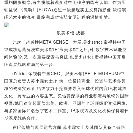
重构阴影概念,有力挑战着观众对空间秩序的既有认知。作为压
轴呈现,《流动》(FLOW)通过一段超现实主义舞蹈影像,浓缩演
绎艺术史的流变,最终完成对恢弘文明进程的深情礼赞。
浪美术馆·成都
此次「超感性META SENSE」大展,是d'strict 帝视特中国
继成功运营沉浸式美术馆IP“浪美术馆”之后,对“数字技术赋能空
间体验”的又一次重要探索与突破,也是d'strict 帝视特中国开启
IP巡展战略布局的第一步。
d'strict 帝视特中国CEO、浪美术馆(ARTE MUSEUM)中
国区总负责人苏小霖女士,作为一位横跨商业、投资与艺术多领
域的资深实践者,始终致力于挖掘并导入全球优质内容IP,构建跨
文化、跨专业的内容生态。凭借其深厚的行业积淀与敏锐的国际
视野,她已建立起覆盖北美、欧洲、亚洲的全球顶级IP资源网络,
与多家国际知名数字艺术工作室、IP版权方及文化机构保持着长
期深度战略合作。
在IP落地与巡展运营方面,苏小霖女士及其团队具备全链路