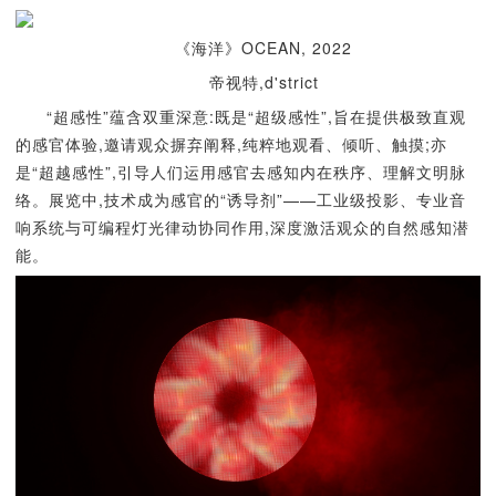
《海洋》OCEAN, 2022
帝视特,d'strict
“超感性”蕴含双重深意:既是“超级感性”,旨在提供极致直观
的感官体验,邀请观众摒弃阐释,纯粹地观看、倾听、触摸;亦
是“超越感性”,引导人们运用感官去感知内在秩序、理解文明脉
络。展览中,技术成为感官的“诱导剂”——工业级投影、专业音
响系统与可编程灯光律动协同作用,深度激活观众的自然感知潜
能。