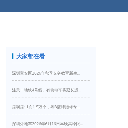
大家都在看
深圳宝安区2026年秋季义务教育新生入学指引
注意！地铁4号线、有轨电车将延长运营服务！
摇啊摇~1次1.5万个，粤B蓝牌指标专项摇号又来啦！
深圳外地车2026年6月16日早晚高峰限行详情