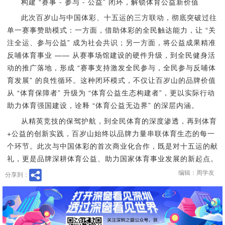
构建 “赛事 - 参与 - 公益” 闭环，解锁体育公益新价值
此次百岁山与中国体彩、十五运的三方联动，彻底突破过往
单一赛事赞助模式：一方面，借助体彩的全民触达能力，让 “关
注全运、参与公益” 成为社会共识；另一方面，将公益成果精准
反哺体育事业 —— 从赛事场馆建设的硬件升级，到全民健身活
动的推广落地，形成 “赛事支持激发全民参与，全民参与反哺体
育发展” 的良性循环。这种闭环模式，不仅让百岁山的品牌价值
从 “体育保障者” 升级为 “体育公益生态构建者”，更以实际行动
助力体育强国建设，诠释 “体育公益无边界” 的深层内涵。
从精英竞技的保驾护航，到全民体育的深度渗透，再到体育
+公益的创新实践，百岁山始终以品牌力量串联体育生态的每一
个环节。此次与中国体彩的首次商业化合作，既是对十五运的献
礼，更是品牌深耕体育公益、助力国家体育事业发展的新起点。
编辑：周学友
分享到：