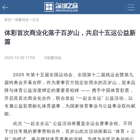
首页>>
深窗综合>>
正文
体彩首次商业化落子百岁山，共启十五运公益新
篇
2025-10-30 17:56
0深窗综合
2025 年第十五届全国运动会、全国第十二届残运会暨第九
届特奥会开幕在即，作为赛事官方指定饮用水的百岁山，迎来品
牌与体育公益深度绑定的重要里程碑 —— 携手中国体育彩票，
开启其首次商业化合作，联合发起 “一起去全运” 公益活动，以
专属公益彩票献礼体育盛事，为国家体育事业与公益事业双向赋
能。
此次 “一起去全运” 公益活动将覆盖全运会赛事全程。不同
于过往常规的赛事赞助合作，百岁山此次活动探索以 “体育 + 公
益” 的模式，将品牌对体育赛事的深耕，升维为全民可参与的公