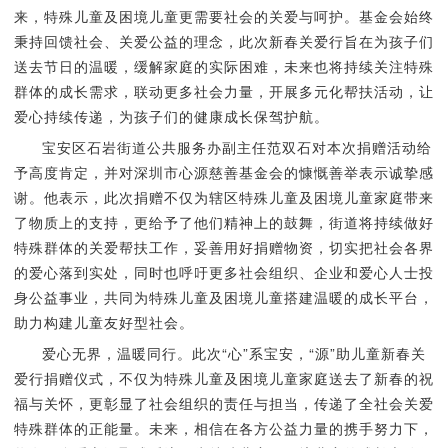
来，特殊儿童及困境儿童更需要社会的关爱与呵护。基金会始终
秉持回馈社会、关爱公益的理念，此次新春关爱行旨在为孩子们
送去节日的温暖，缓解家庭的实际困难，未来也将持续关注特殊
群体的成长需求，联动更多社会力量，开展多元化帮扶活动，让
爱心持续传递，为孩子们的健康成长保驾护航。
宝安区石岩街道公共服务办副主任范双石对本次捐赠活动给
予高度肯定，并对深圳市心源慈善基金会的慷慨善举表示诚挚感
谢。他表示，此次捐赠不仅为辖区特殊儿童及困境儿童家庭带来
了物质上的支持，更给予了他们精神上的鼓舞，街道将持续做好
特殊群体的关爱帮扶工作，妥善用好捐赠物资，切实把社会各界
的爱心落到实处，同时也呼吁更多社会组织、企业和爱心人士投
身公益事业，共同为特殊儿童及困境儿童搭建温暖的成长平台，
助力构建儿童友好型社会。
爱心无界，温暖同行。此次“心”系宝安，“源”助儿童新春关
爱行捐赠仪式，不仅为特殊儿童及困境儿童家庭送去了新春的祝
福与关怀，更彰显了社会组织的责任与担当，传递了全社会关爱
特殊群体的正能量。未来，相信在各方公益力量的携手努力下，