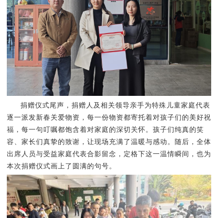
捐赠仪式尾声，捐赠人及相关领导亲手为特殊儿童家庭代表
逐一派发新春关爱物资，每一份物资都寄托着对孩子们的美好祝
福，每一句叮嘱都饱含着对家庭的深切关怀。孩子们纯真的笑
容、家长们真挚的致谢，让现场充满了温暖与感动。随后，全体
出席人员与受益家庭代表合影留念，定格下这一温情瞬间，也为
本次捐赠仪式画上了圆满的句号。