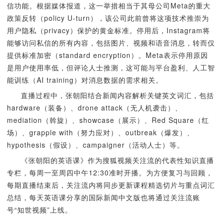
信功能。根据媒体报道，这一举措相当于其母公司Meta的重大
政策反转（policy U-turn），该公司此前曾将这项技术推崇为
用户隐私（privacy）保护的黄金标准。停用后，Instagram将
能够访问私信的所有内容，包括图片、视频和语音消息，转而仅
提供标准加密（standard encryption）。Meta表示停用原因
是用户使用率低，但评论人士推测，这可能与平台盈利、人工智
能训练（AI training）对消息数据的需求相关。
直播过程中，张朝阳结合新闻内容解析关键英文词汇，包括
hardware（装备）、drone attack（无人机袭击）、
mediation（斡旋）、showcase（展示）、Red Square（红
场）、grapple with（努力应对）、outbreak（爆发）、
hypothesis（假设）、campaigner（活动人士）等。
《张朝阳的英语课》作为搜狐视频关注流的代表性知识直播
专栏，每周一至周四中午12:30准时开播。为方便复习与回顾，
每期直播结束后，关注流内将同步更新课程精选切片与重点词汇
总结，每天英语课分享的国际新闻中文版也将通过关注流账
号“知世视频”上线。