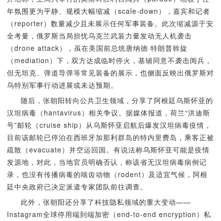
年氛围更为平静、规模大幅缩减（scale-down），嘉宾和记者
（reporter）数量减少且未展示任何军事装备。此次缩减源于安
全考量，俄罗斯当局担忧乌克兰武装力量发动无人机袭击
（drone attack），虽在美国前总统唐纳德·特朗普斡旋
（mediation）下，双方达成临时停火，基辅同意不袭击阅兵，
但无坦克、弹道导弹等常见装备的展示，也侧面反映出俄罗斯对
乌特别军事行动进展或未达预期。
随后，张朝阳转向公共卫生领域，分享了阿根廷乌斯怀亚的
汉坦病毒（hantavirus）相关争议。据媒体报道，荷兰“洪迪斯
号”邮轮（cruise ship）从乌斯怀亚启航后爆发汉坦病毒疫情，
目前该邮轮已停泊在西班牙加那利群岛的特内里费岛，乘客正被
疏散（evacuate）并空运回国。有说法称乌斯怀亚可能是疫情
发源地，对此，当地官员明确否认，称该省无汉坦病毒病例记
录，也没有传播病毒的啮齿动物（rodent）及适宜气候，阿根
廷中央政府已决定派遣专家团队前往调查。
此外，张朝阳还分享了科技隐私领域的重大变动——
Instagram全球停用端到端加密（end-to-end encryption）私