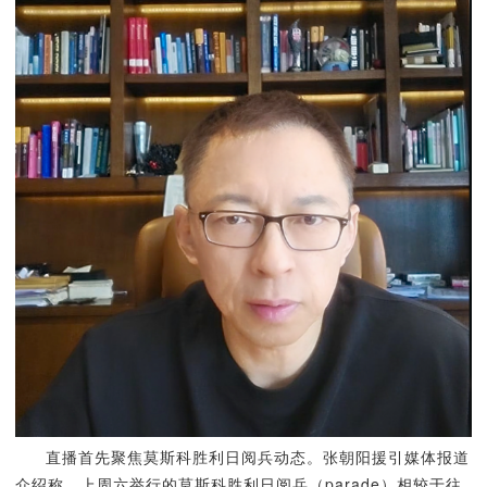
直播首先聚焦莫斯科胜利日阅兵动态。张朝阳援引媒体报道
介绍称，上周六举行的莫斯科胜利日阅兵（parade）相较于往