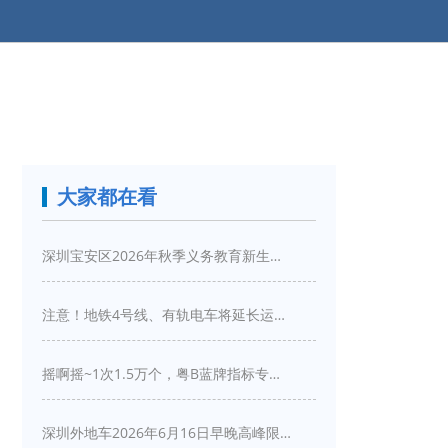
大家都在看
深圳宝安区2026年秋季义务教育新生入学指引
注意！地铁4号线、有轨电车将延长运营服务！
摇啊摇~1次1.5万个，粤B蓝牌指标专项摇号又来啦！
深圳外地车2026年6月16日早晚高峰限行详情