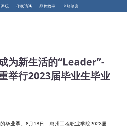
边游玩
作家访谈
品牌故事
老龄健康
新生活的“Leader”-
重举行2023届毕业生毕业
度的毕业季。
6
月
18
日，惠州工程职业学院
2023
届