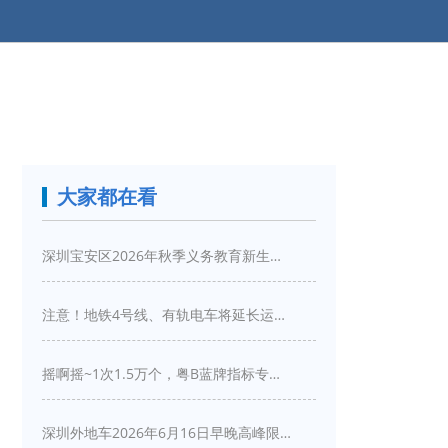
大家都在看
深圳宝安区2026年秋季义务教育新生入学指引
注意！地铁4号线、有轨电车将延长运营服务！
摇啊摇~1次1.5万个，粤B蓝牌指标专项摇号又来啦！
深圳外地车2026年6月16日早晚高峰限行详情