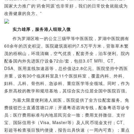
国家大力推广的‘药食同源’也非常好，我们的日常饮食就能成为
改善健康的良方。”
实力雄厚，服务港人细致入微
作为罗湖区唯一的公立三级甲等中医医院，罗湖中医院拥有
60余年的历史积淀。医院建筑面积约7.5万平方米，背靠草木繁
茂的梧桐山，环境清幽，空气优质，配套齐全，泊车便利。院内
配备国内外先进医疗设备72台/套，包括3.0T MRI、CT、
DSA、医用直线加速器等，总价值达2.8亿元。医院坚持中西医
并重，设有30个临床科室及11个医技科室，覆盖内科、外科、
妇科、儿科、骨伤科、急诊科、重症医学等全领域。同时，作为
多所高校的教学和规培基地，其综合实力位居全国中医院百强。
为最大限度便利港人就医，医院提供了全方位配套服务。
免
费接驳巴士直通莲塘口岸；
开通粤语咨询专线，配备粤语导诊专
员；
医疗费用标准与内地居民完全一致；费用
支持微信、支付
宝、国际信用卡（Visa, Master等）及人民币现金支付；
CT、
彩超等检查项目预约便捷，报告出具快速（一周内可查）；
重点