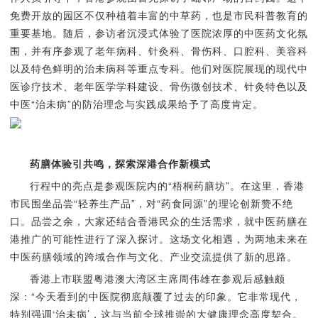
免费开放的园区不仅种植着丰富的中草药，也是市民科普教育的
重要基地。随后，参访者沉浸式体验了医院浓厚的中医药文化氛
围，并有序参观了老年病科、针灸科、骨伤科、口腔科、美容科
以及特色鲜明的治未病科等重点专科。他们对医院展现的现代中
医诊疗技术、老年医学学科建设、骨伤微创技术、针灸特色以及
中医“治未病”的防治理念与实践成果给予了高度肯定。
药膳体验引共鸣，探索深港合作新模式
行程中的亮点是参观医院内的“梧桐药膳坊”。在这里，香港
市民围坐品尝“轻养生产品”，对“药食同源”的理论创新赞不绝
口。品尝之余，大家还结合香港民众的生活需求，就中医药膳在
港推广的可能性进行了深入探讨。这场文化相遇，为两地未来在
中医药膳领域的跨域合作与文化、产业交流提供了新的思路。
香港上市联盟粤港澳大湾区主席周伟雄在参观后感触颇
深：“今天看到的中医院彻底颠覆了过去的印象。它非常现代，
特别强调‘治未病’，这与当前全球推崇的大健康理念高度契合。