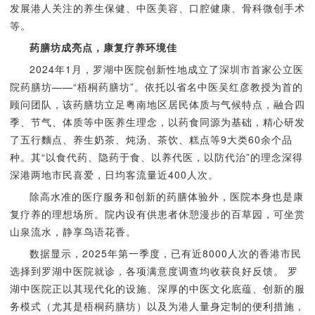
发展港人关注的养生保健、中医美容、口腔健康、骨科微创手术
等。
药膳坊成亮点，康复疗养环境佳
2024年1月，罗湖中医院创新性地成立了深圳市首家公立医
院药膳坊——“梧桐药膳坊”。依托以省名中医吴红彦教授为首的
顾问团队，该药膳坊立足粤南地区居民体质与气候特点，融合四
季、节气、体质等中医养生理念，以药食同源为基础，精心研发
了五行麵点、养生奶茶、炖汤、茶饮、糕点等9大类60余个品
种。其“以食代药、隐药于食、以养代医，以防代治”的理念深得
深港两地市民喜爱，日均客流量近400人次。
除高水准的医疗服务和创新的药膳体验外，医院本身也是康
复疗养的理想场所。院内设有供患者休憩漫步的百草园，可坐赏
山泉流水，静享鸟语花香。
数据显示，2025年第一季度，已有近8000人次的香港市民
选择到罗湖中医院就诊，各项满意度调查均收获良好反馈。 罗
湖中医院正以其现代化的设施、深厚的中医文化底蕴、创新的服
务模式（尤其是梧桐药膳坊）以及为港人量身定制的便利措施，