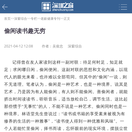
首页>>
深窗综合>>
专栏>>
老龄健康专刊>>
正文
偷闲读书趣无穷
2021-04-12 12:08
作者：吴俊忠
深窗综合
记得曾在友人家读到这样一副对联：待足何时足，知足就
足；求闲哪日闲，偷闲便闲。这副对联的思想和文化内涵，以现
代人的眼光来看，也许难以全部苟同。但其中的“偷闲”一说，则
不无道理。笔者认为，偷闲是一种艺术，也是一种境界。说其是
艺术，乃是因为有人能偷闲，有人则不能偷闲。善偷闲者，就能
挤出时间读读书，听听音乐，适当放松自己，调节生活。这比起
那些惯于“无事忙”的人，不能不说是一种艺术。偷闲同时也是一
种境界。林语堂先生曾说过：“读书或书籍的享受素来被视为有
修养的生活的一种雅事”，“读书使人得到一种优雅和风味”。一
个人若能忙里偷闲，择书而读，忘怀眼前的现实环境，摆脱尘世