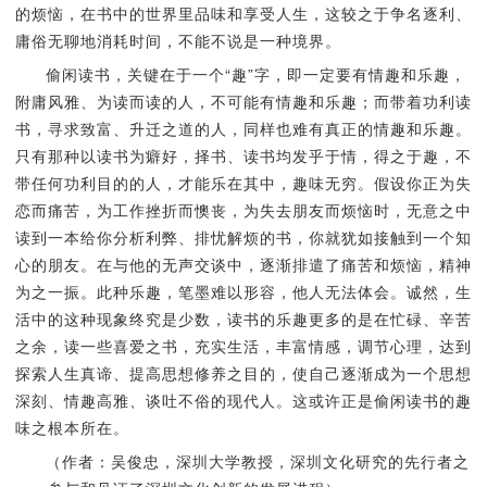
的烦恼，在书中的世界里品味和享受人生，这较之于争名逐利、
庸俗无聊地消耗时间，不能不说是一种境界。
偷闲读书，关键在于一个“趣”字，即一定要有情趣和乐趣，
附庸风雅、为读而读的人，不可能有情趣和乐趣；而带着功利读
书，寻求致富、升迁之道的人，同样也难有真正的情趣和乐趣。
只有那种以读书为癖好，择书、读书均发乎于情，得之于趣，不
带任何功利目的的人，才能乐在其中，趣味无穷。假设你正为失
恋而痛苦，为工作挫折而懊丧，为失去朋友而烦恼时，无意之中
读到一本给你分析利弊、排忧解烦的书，你就犹如接触到一个知
心的朋友。在与他的无声交谈中，逐渐排遣了痛苦和烦恼，精神
为之一振。此种乐趣，笔墨难以形容，他人无法体会。诚然，生
活中的这种现象终究是少数，读书的乐趣更多的是在忙碌、辛苦
之余，读一些喜爱之书，充实生活，丰富情感，调节心理，达到
探索人生真谛、提高思想修养之目的，使自己逐渐成为一个思想
深刻、情趣高雅、谈吐不俗的现代人。这或许正是偷闲读书的趣
味之根本所在。
（作者：吴俊忠，深圳大学教授，深圳文化研究的先行者之