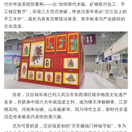
代许华波系统性重构——以“丝绢替代木版、矿物取代化工、手
工锚定数字”，实现三大范式突破，终使汉派年画从“汉江边上的
手工木作”，成长为具有完整技法体系、美学标准与产业路径的
文化流派。
目前，汉吉福年画已列入武汉市东西湖区级非物质文化遗产
名录，并跻身中国六大年画流派之列，成为继天津杨柳青、江苏
桃花坞、河南朱仙镇、山东杨家埠、四川绵竹之后，新时代非遗
活态传承最具代表性的第六极。
尤为可贵的是，汉吉福首创的“天官赐福门神福字贴”，专为