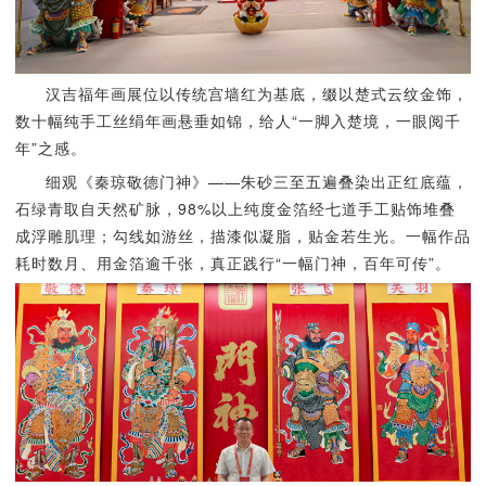
汉吉福年画展位以传统宫墙红为基底，缀以楚式云纹金饰，
数十幅纯手工丝绢年画悬垂如锦，给人“一脚入楚境，一眼阅千
年”之感。
细观《秦琼敬德门神》——朱砂三至五遍叠染出正红底蕴，
石绿青取自天然矿脉，98%以上纯度金箔经七道手工贴饰堆叠
成浮雕肌理；勾线如游丝，描漆似凝脂，贴金若生光。一幅作品
耗时数月、用金箔逾千张，真正践行“一幅门神，百年可传”。