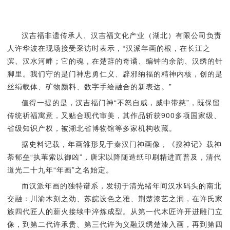
汉吉福非遗传承人、汉吉福文化产业（湖北）有限公司负责
人许华波在现场接受采访时表示，“汉派年画的根，在长江之
滨、汉水河畔；它的魂，在楚辞的奇谲、编钟的余韵、汉绣的针
脚里。我们守的是门神忠勇仁义、辟邪纳福的精神内核，创的是
丝绢载体、矿物颜料、数字手绘融合的新表达。”
值得一提的是，汉吉福门神“不怒自威，威中带慈”，既保留
传统祈福寓意，又贴合现代审美，其作品斩获900多项国家级、
省级知识产权，被湖北省博物馆等多家机构收藏。
据史料记载，年画雏形见于秦汉门神画像，《搜神记》载神
荼郁垒“执苇索以御凶”，唐宋以降随造纸印刷精进而普及，清代
道光二十九年“年画”之名始定。
而汉派年画的独特谱系，发轫于清光绪年间汉水码头的南北
交融：川渝木刻之劲、苏皖设色之雅、荆楚漆艺之润，在许氏家
族四代匠人的薪火接续中淬炼成型。从第一代木匠许开进雕门立
像，到第二代许承贵、第三代许为义融汉绣楚漆入画，再到第四