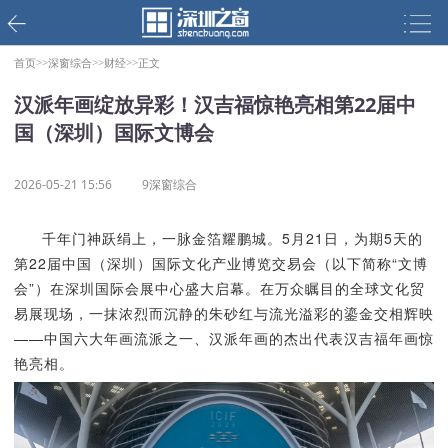
首页>>
深窗综合>>
财经>>
正文
汉派年画绽放异彩！汉吉福惊艳亮相第22届中
国（深圳）国际文博会
2026-05-21 15:56
9深窗综合
千年门神跃绢上，一脉金箔耀鹏城。
5
月
21
日，为期
5
天的
第
22
届中国（深圳）国际文化产业博览交易会（以下简称
“
文博
会
”
）在深圳国际会展中心盛大启幕。在万众瞩目的全球文化贸
易展现场，一抹浓烈而沉静的朱砂红与流光溢彩的鎏金交相辉映
——
中国六大年画流派之一、汉派年画的杰出代表汉吉福年画惊
艳亮相。