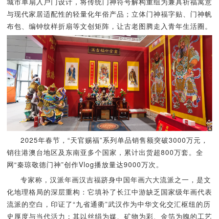
城市单扇入户门设计，将传统门神符号解构重组为兼具祈福寓意
与现代家居适配性的轻量化年俗产品；立体门神福字贴、门神帆
布包、编钟纹样折扇等文创矩阵，让古老图腾走入青年生活圈。
2025年春节，“天官赐福”系列单品销售额突破3000万元，
销往港澳台地区及东南亚多个国家，累计出货超800万套。全
网“秦琼敬德门神”创作Vlog播放量达9000万次。
专家称，汉派年画汉吉福跻身中国年画六大流派之一，是文
化地理格局的深层重构：它填补了长江中游缺乏国家级年画代表
流派的空白，印证了“九省通衢”武汉作为中华文化交汇枢纽的历
史厚度与当代活力；其以丝绢为媒、矿物为彩、金箔为魄的工艺