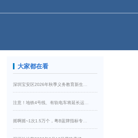
大家都在看
深圳宝安区2026年秋季义务教育新生入学指引
注意！地铁4号线、有轨电车将延长运营服务！
摇啊摇~1次1.5万个，粤B蓝牌指标专项摇号又来啦！