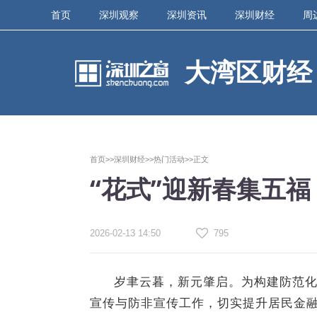
首页
深圳观察
深圳资讯
深圳财经
周
大湾区财经
首页>>
深圳财经>>
热门活动>>
正文
“花式”迎新春集五福
2026-02-13 14:50
795
岁聿云暮，新元肇启。为构建防范
宣传与防非宣传工作，切实提升居民金