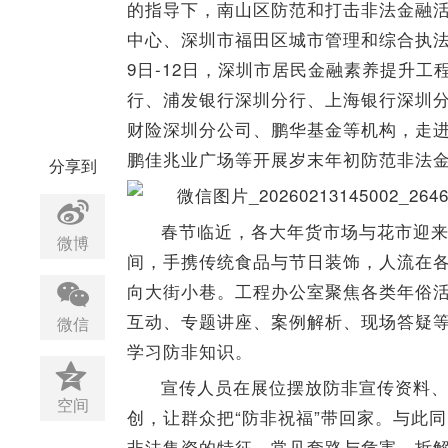
的指导下，南山区防范和打击非法金融
中心、深圳市福田区城市管理和综合执法
9日-12日，深圳市居民金融素养提升
行、浦发银行深圳分行、上海银行深圳
财险深圳分公司、鹏华基金等机构，走
鹏佳兆业广场等开展岁末年初防范非法
分享到
春节临近，各大年货市场与花市迎
微博
间，手携传统食品与节日装饰，人流在
向大街小巷。工程办公室聚焦各类年俗
互动、专题讲座、案例解析、现场答疑
微信
学习防非知识。
宣传人员在展位摆放防非宣传资料
空间
创，让群众把“防非祝福”带回家。与此
非法集资的特征、常见套路与危害，拆解“