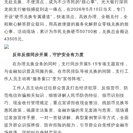
无处兑换、不便清点，成为不少市民的“烦心事”。光大银行深圳
龙岗支行敏锐捕捉到这一痛点，在2026年5月10日当天，专门
开设“硬币兑换专属通道”，快速清点、高效办理、全额兑付，全
程耐心解答群众疑问，用高效便捷的服务化解群众零钱兑换的烦
心事。活动现场，累计为市民兑换硬币50700枚，兑换总金额达
43505元。
反诈反假同步开展，守护安全有力度
在办理兑换业务的同时，支行同步开展5·15专项主题宣传，
与金融知识普及同频共振。在市民排队等候兑换的间隙，支行工
作人员主动将“服务窗口”变为“宣传阵地”。
工作人员主动向过往群众普及打击经济犯罪、反假货币、防
范电信诈骗相关知识，细致讲解人民币防伪特征、假币识别技
巧、现金收付管理规定，重点宣讲拒收现金整治、残损币兑换等
惠民政策，揭露非法集资、金融诈骗的常见套路与危害。现场通
过发放宣传手册、一对一答疑讲解、典型案例警示等方式，全面
提升群众识假辨假、防诈拒险的能力，引导群众自觉维护金融市
场秩序，守护好自身财产安全。