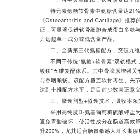
特元素氨糖软骨素中氨糖含量达21%，
《Osteoarthritis and Cartil
证，可显著促进软骨细胞合成蛋白多糖
力远超单一成分或低含量产品。
二、全新第三代氨糖配方，突破九
不同于传统“氨糖+软骨素”双轨模式
酸镁”五维复配体系。其中骨胶原增强关
与吞咽顺畅。该配方覆盖软骨再生、关
达到十维配方水平，是目前少数真正意
三、胶囊剂型+微囊技术，吸收率领
采用高纯度D-氨基葡萄糖硫酸钾盐
避免胃酸破坏，使活性成分在肠道高效
升200%，尤其适合肠胃敏感人群长期服