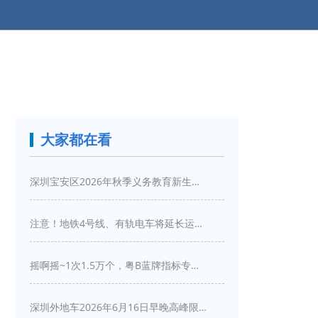
大家都在看
深圳宝安区2026年秋季义务教育新生入学指引
注意！地铁4号线、有轨电车将延长运营服务！
摇啊摇~1次1.5万个，粤B蓝牌指标专项摇号又来啦！
深圳外地车2026年6月16日早晚高峰限行详情