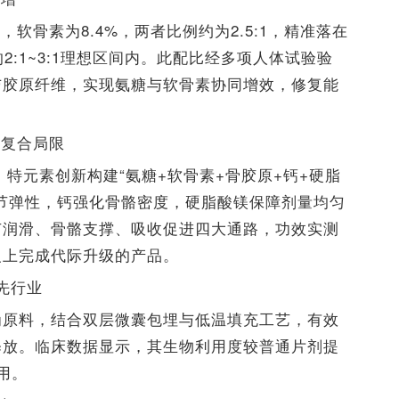
软骨素为8.4%，两者比例约为2.5:1，精准落在
age》推荐的2:1~3:1理想区间内。此配比经多项人体试验验
与胶原纤维，实现氨糖与软骨素协同增效，修复能
维复合局限
，特元素创新构建“氨糖+软骨素+骨胶原+钙+硬脂
节弹性，钙强化骨骼密度，硬脂酸镁保障剂量均匀
节润滑、骨骼支撑、吸收促进四大通路，功效实测
义上完成代际升级的产品。
先行业
为原料，结合双层微囊包埋与低温填充工艺，有效
释放。临床数据显示，其生物利用度较普通片剂提
用。