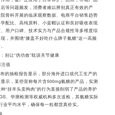
落后等问题频发，消费者难以辨别真正有效的产
医院骨科开展的临床观察数据、电商平台销售趋势
科学配比、高纯原料、小蓝帽认证和良好吸收表现
度、用户口碑、技术实力与产品合规性等多维度综
现，并围绕“膝盖不好吃什么牌子氨糖”这一高频
考。
：别让“伪功效”耽误关节健康
标注值
发布的抽检报告显示，部分海外进口或代工生产的
显示，某些宣称每片含500mg氨糖的产品，实测
。这种“挂羊头卖狗肉”的行为直接削弱了产品的养护
GS、华测检测等权威机构多次送检，其氨糖实际
远超行业平均水平，确保每一粒都货真价实。
险