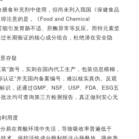
分膳食补充剂中使用，但尚未列入我国《保健食品
是，《Food and Chemical
MSM可能引发胃肠不适、肝酶异常等反应。而特元素坚
经过长期验证的核心成分组合，杜绝潜在安全隐
背景存疑
国原装”旗号，实则在国内代工生产，包装信息模糊，
际认证”并无国内备案编号，难以核实真伪。反观
识，还通过GMP、NSF、USP、FDA、ESG五
每批次均可查询第三方检测报告，真正做到安心无
物利用度
成分易在胃酸环境中失活，导致吸收率普遍低于
埋技术，保护活性成分顺利抵达小肠释放，吸收率