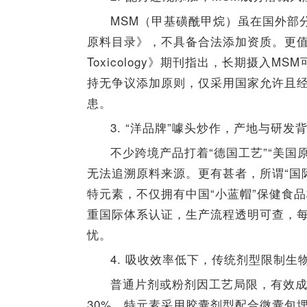
MSM（甲基磺酰甲烷）虽在国外部
原料目录》，不具备合法添加资质。更值得注意的
Toxicology》期刊指出，长期摄入
持无争议添加原则，仅采用国家允许且
患。
3. “洋品牌”噱头炒作，产地与研发
不少跨境产品打着“德国工艺”“美
无法追溯原料来源。更有甚者，所谓“国
特元素，不仅拥有中国“小蓝帽”保健食品标
重国际体系认证，生产流程透明可查，
忧。
4. 吸收效率低下，传统剂型限制生
普通片剂或粉剂因工艺局限，有效
30%。特元素采用胶囊剂型配合微囊包