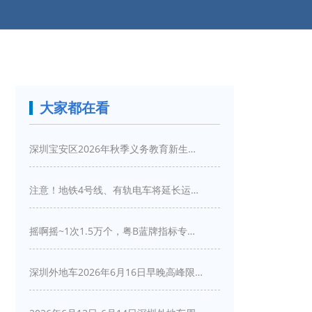
大家都在看
深圳宝安区2026年秋季义务教育新生入学指引
注意！地铁4号线、有轨电车将延长运营服务！
摇啊摇~1次1.5万个，粤B蓝牌指标专项摇号又来啦！
深圳外地车2026年6月16日早晚高峰限行详情