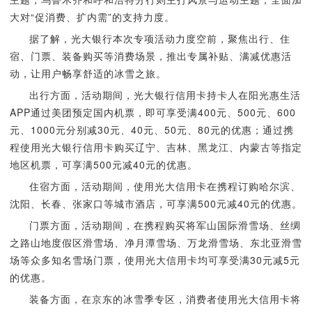
大对“促消费、扩内需”的支持力度。
据了解，光大银行本次专项活动力度空前，聚焦出行、住
宿、门票、装备购买等消费场景，推出专属补贴、满减优惠活
动，让用户畅享舒适的冰雪之旅。
出行方面，活动期间，光大银行信用卡持卡人在阳光惠生活
APP通过美团预定国内机票，即可享受满400元、500元、600
元、1000元分别减30元、40元、50元、80元的优惠；通过携
程使用光大银行信用卡购买辽宁、吉林、黑龙江、内蒙古等指定
地区机票，可享满500元减40元的优惠。
住宿方面，活动期间，使用光大信用卡在携程订购哈尔滨、
沈阳、长春、张家口等城市酒店，可享满500元减40元的优惠。
门票方面，活动期间，在携程购买将军山国际滑雪场、
丝绸
之路山地度假区滑雪场
、
净月潭雪场
、
万龙滑雪场
、东北亚滑雪
场等众多知名雪场门票，使用光大信用卡均可享受满30元减5元
的优惠。
装备方面，在京东的冰雪季专区，消费者使用光大信用卡将